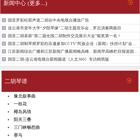
新闻中心 (更多...)
国音罗彩柱双声道二胡在中央电视台播放广告
连云港市老年大学“夕阳琴缘”二胡主题音乐会，罗总演奏两曲目
国音二胡喜获“第二届全国二胡制作交流展示大会”银奖第一名！
国音二胡制琴师罗彩柱应邀参加CCTV“民族企业（新闻）扶持计划”会议并接受采访
江苏新闻综合广播和江苏新闻广播新闻晚高峰、新闻早高峰栏目报道国音双声道二胡
国音二胡-连云港电视台新闻频道《人文360》专访精简版
二胡琴谱
豫北叙事曲
一枝花
椰岛风情
阳关三叠
三门峡畅想曲
赛马