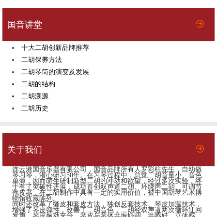
国音讲堂
十大二胡创新品牌推荐
二胡保养方法
二胡琴筒的演变及发展
二胡的结构
二胡溯源
二胡历史
关于我们
连云港国音乐器有限公司，国音​品牌所有人罗彩柱先生，自幼做
琴习琴，潜心研习50年。在习琴过程中，总觉二胡音量小、音色
单薄，因而萌生研制新型二胡的冲动和欲望，经过多次实验，终
于有了突破性进展，成功首创双声道二胡、环绕声二胡、可调节
鞔皮器，在二胡制作中具有一定的实用价值，被中国胡琴艺术博
物馆收藏陈列。
同时还改革了缝皮和套皮方法，独创反套技术、琴皮加温技术，
增强了琴皮弹性，改善了二胡音色，二胡经双声道两次循环迂回
发声，琴皮振动充分，琴皮与琴体共振协调、共鸣好，立体感