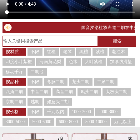
国音罗彩柱双声道二胡在中央电
视台CCTV-7套播放
国音二
胡喜获“第二届全国二胡制作交
按材质：
不限
红檀
老琴
黑檀
紫檀
老红木
流展示大会”银奖第一名！
印度小叶紫檀
海南黄花梨
色木
大叶紫檀
加厚防滑垫
移动千斤
二胡弓
按品种：
不限
弯脖二胡
龙头二胡
二泉二胡
八角二胡
中音二胡
高音二胡
凤头二胡
太极头二胡
京胡二胡
越胡
如意头二胡
按价格：
不限
千元以内
1000-2000
2000-3000
3000-5000
5000-6000
6000-8000
8000-10000
万元以上