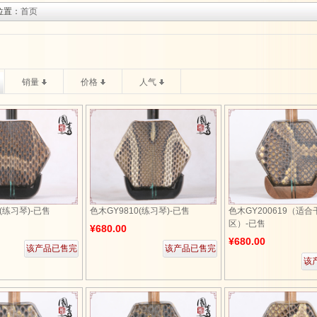
位置：
首页
销量
价格
人气
1(练习琴)-已售
色木GY9810(练习琴)-已售
色木GY200619（适
区）-已售
¥680.00
¥680.00
该产品已售完
该产品已售完
该