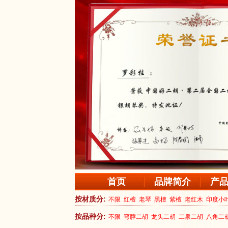
首页
品牌简介
产
按材质分:
不限
红檀
老琴
黑檀
紫檀
老红木
印度小
按品种分:
不限
弯脖二胡
龙头二胡
二泉二胡
八角二