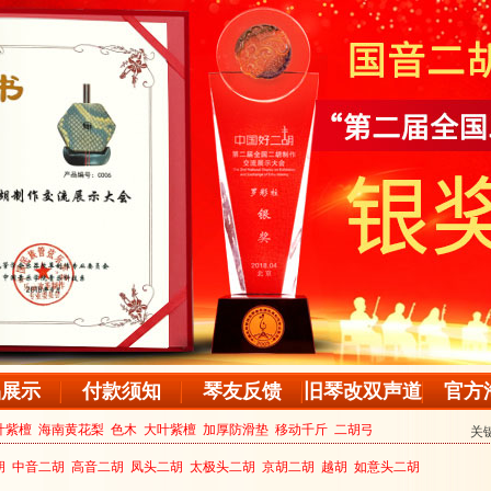
品展示
付款须知
琴友反馈
旧琴改双声道
官方
叶紫檀
海南黄花梨
色木
大叶紫檀
加厚防滑垫
移动千斤
二胡弓
关
胡
中音二胡
高音二胡
凤头二胡
太极头二胡
京胡二胡
越胡
如意头二胡