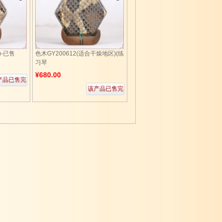
)-已售
色木GY200612(适合干燥地区)(练
习琴
¥680.00
产品已售完
该产品已售完