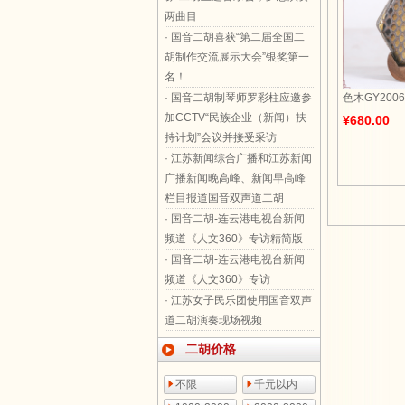
两曲目
· 国音二胡喜获“第二届全国二
胡制作交流展示大会”银奖第一
名！
· 国音二胡制琴师罗彩柱应邀参
色木GY2006
加CCTV“民族企业（新闻）扶
¥680.00
持计划”会议并接受采访
· 江苏新闻综合广播和江苏新闻
广播新闻晚高峰、新闻早高峰
栏目报道国音双声道二胡
· 国音二胡-连云港电视台新闻
频道《人文360》专访精简版
· 国音二胡-连云港电视台新闻
频道《人文360》专访
· 江苏女子民乐团使用国音双声
道二胡演奏现场视频
二胡价格
不限
千元以内