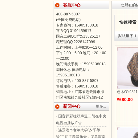
客服中心
您所在的
400-887-5807
(全国免费电话)
快速搜索
专家咨询：15905138018
官方QQ:3190459917
默认排序
国音二胡QQ群:513825127
程经理QQ:2228147099
工作时间：上午8:30—12:00
下午2:00—6:00 晚间：20：00
—22:00
晚间请拨手机：15905138018
周日休息 值班电话：
15905138018
订购电话：400-887-5807
售后服务：15905138018
销售地址：江苏省连云港市海
色木GY981
州区南城镇九岭社区9组9-12
¥680.00
新闻中心
更多...
· 国音罗彩柱双声道二胡在中央
电视台播放广告
· 连云港市老年大学“夕阳琴
缘”二胡主题音乐会，罗总演奏