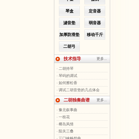
琴盒
定音器
滤音垫
弱音器
加厚防滑垫
移动千斤
二胡弓
技术指导
更多...
· 二胡持琴
· 琴码的调试
· 如何擦松香
· 调试二胡音垫的几点体会
二胡独奏曲谱
更多...
· 豫北叙事曲
· 一枝花
· 椰岛风情
· 阳关三叠
· 三门峡畅想曲