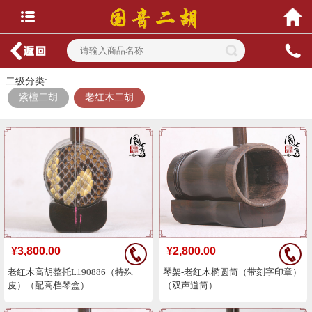
二级分类:
紫檀二胡
老红木二胡
¥3,800.00
¥2,800.00
老红木高胡整托L190886（特殊
琴架-老红木椭圆筒（带刻字印章）
皮）（配高档琴盒）
（双声道筒）