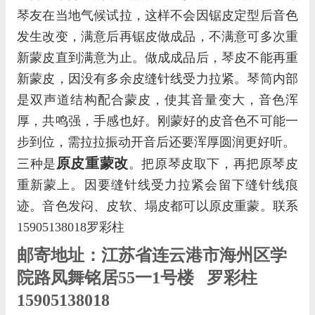
琴友在当地气候试拉，这样不会因锯皮定型后音色
发生改变，满意后再锯皮做成品，不满意可多次重
新蒙皮直到满意为止。做成成品后，琴皮不能再重
新蒙皮，因没有多余皮缝针线受力拉紧。琴筒内部
是双声道结构配合蒙皮，使其音量变大，音色浑
厚，共鸣强，手感也好。刚蒙好的皮音色不可能一
步到位，需拉拉振动开音后还要浑厚圆润更好听。
原皮重蒙改
三种是
。把原琴皮取下，再把原琴皮
重新蒙上。因要缝针线受力拉紧会留下缝针线痕
迹。音色发闷、皮软、塌皮都可以原皮重蒙。联系
15905138018罗彩柱
邮寄地址：江苏省连云港市海州区学
院路凤舞铭居55一1号楼 罗彩柱
15905138018