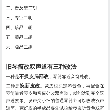
二、普及型二胡
三、专业二胡
四、珍品二胡
五、藏品二胡
六、极品二胡
旧琴筒改双声道有三种改法
不换皮局部改
一种是
，琴筒靠近音窗处改。
换新皮改
二种是
。蒙皮也决定琴音色，再配合在
琴筒靠近琴皮和音窗处改双声道，就能达到完全双
声道效果。发声尖小细的普通琴筒都可以改成双声
道筒。蒙好皮的半成品要先试拉给琴友听音色或寄