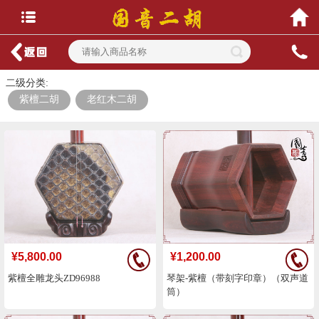
二级分类:
紫檀二胡
老红木二胡
¥5,800.00
¥1,200.00
紫檀全雕龙头ZD96988
琴架-紫檀（带刻字印章）（双声道
筒）